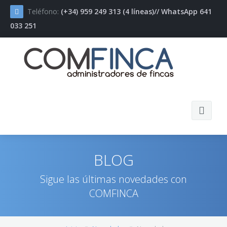
Teléfono:
(+34) 959 249 313 (4 líneas)// WhatsApp 641
033 251
Inicio
BLOG
COMFINCA
Sigue las últimas novedades con
COMFINCA
Servicios
Novedades