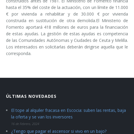
construidos antes de 1981. El Ministerio de Fomento financia
hasta el 35% del coste de la actuación, con un límite de 11.000
€ por vivienda a rehabilitar y de 30.000 € por vivienda
construida en sustitución de otra demolida.El Ministerio de
Fomento aportará 418 millones de euros para la financiación
de estas ayudas. La gestión de estas ayudas es competencia
de las Comunidades Autónomas y Ciudades de Ceuta y Melilla.
Los interesados en solicitarlas deberán dirigirse aquella que le
corresponda.
ÚLTIMAS NOVEDADES
El tope al alquiler fracasa en Escocia: suben las rentas, baja
la oferta y se van los inversores
16 de Febrero, 2024
¿Tengo que pagar el ascensor si vivo en un bajo?