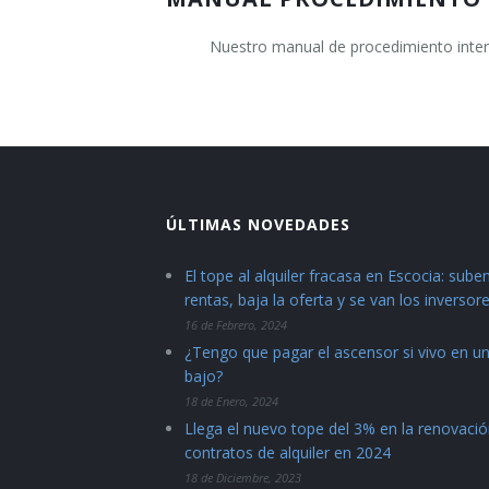
Nuestro manual de procedimiento intern
ÚLTIMAS NOVEDADES
El tope al alquiler fracasa en Escocia: suben
rentas, baja la oferta y se van los inversor
16 de Febrero, 2024
¿Tengo que pagar el ascensor si vivo en u
bajo?
18 de Enero, 2024
Llega el nuevo tope del 3% en la renovaci
contratos de alquiler en 2024
18 de Diciembre, 2023