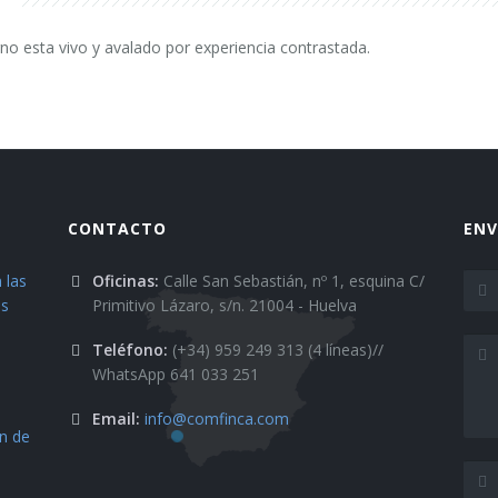
o esta vivo y avalado por experiencia contrastada.
CONTACTO
ENV
 las
Oficinas:
Calle San Sebastián, nº 1, esquina C/
es
Primitivo Lázaro, s/n. 21004 - Huelva
Teléfono:
(+34) 959 249 313 (4 líneas)//
n
WhatsApp 641 033 251
Email:
info@comfinca.com
ón de