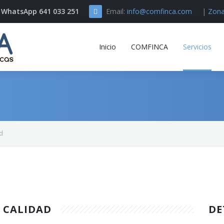
// WhatsApp 641 033 251
Email:
info@comfinca.com
|
Zona
Inicio
COMFINCA
Servicios
ad
 CALIDAD
DE