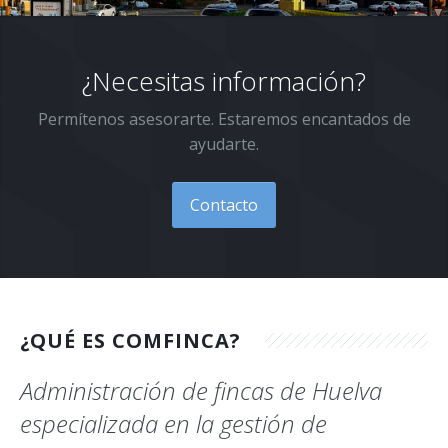
Presupuesto
Contacto
¿Necesitas información?
Permítenos asesorarte. Estaremos encantados de
ayudarte.
Contacto
¿QUÉ ES COMFINCA?
Administración de fincas de Huelva
especializada en la gestión de