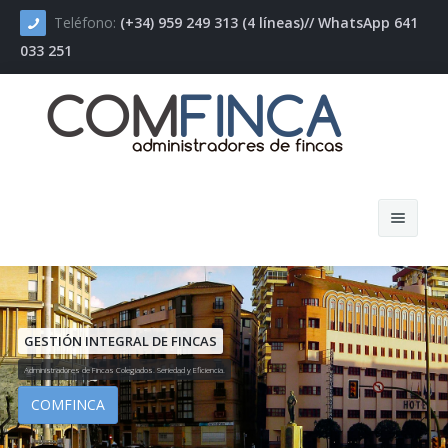
Teléfono:
(+34) 959 249 313 (4 líneas)// WhatsApp 641
033 251
Inicio
COMFINCA
GESTIÓN INTEGRAL DE FINCAS
Administradores de Fincas Colegiados. Seriedad y Eficiencia.
Servicios
COMFINCA
Novedades